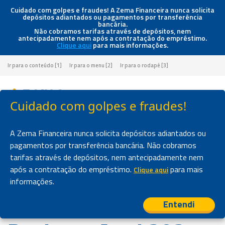
Cuidado com golpes e fraudes! A Zema Financeira nunca solicita
depósitos adiantados ou pagamentos por transferência
bancária.
Não cobramos tarifas através de depósitos, nem
antecipadamente nem após a contratação do empréstimo.
Clique aqui
para mais informações.
Ir para o conteúdo [1]
Ir para o menu [2]
Ir para o rodapé [3]
Cuidado com golpes e fraudes!
Página inicial
>
Blog
>
Zema Financeira vence o Prêmio Reclame Aqui 2025 e reafirma seu
A Zema Financeira nunca solicita depósitos adiantados ou
compromisso com o cliente
pagamentos por transferência bancária. Não cobramos
tarifas através de depósitos, nem antecipadamente nem
NOVIDADES
após a contratação do empréstimo.
para mais
Clique aqui
Zema Financeira
informações.
vence o Prêmio
Entendi