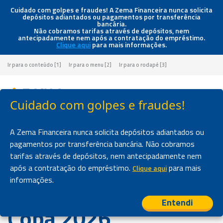
Cuidado com golpes e fraudes! A Zema Financeira nunca solicita
depósitos adiantados ou pagamentos por transferência
bancária.
Não cobramos tarifas através de depósitos, nem
antecipadamente nem após a contratação do empréstimo.
Clique aqui
para mais informações.
Ir para o conteúdo [1]
Ir para o menu [2]
Ir para o rodapé [3]
Cuidado com golpes e fraudes!
Página inicial
>
Blog
>
Guia de segurança financeira para a Copa 2026
A Zema Financeira nunca solicita depósitos adiantados ou
pagamentos por transferência bancária. Não cobramos
NOVIDADES
tarifas através de depósitos, nem antecipadamente nem
Guia de segurança
após a contratação do empréstimo.
para mais
Clique aqui
informações.
financeira para a
Entendi
Copa 2026