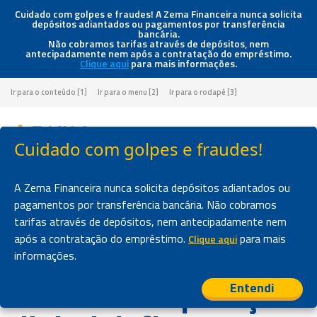
Cuidado com golpes e fraudes! A Zema Financeira nunca solicita
depósitos adiantados ou pagamentos por transferência
bancária.
Não cobramos tarifas através de depósitos, nem
antecipadamente nem após a contratação do empréstimo.
Clique aqui
para mais informações.
Ir para o conteúdo [1]
Ir para o menu [2]
Ir para o rodapé [3]
Cuidado com golpes e fraudes!
Página inicial
>
Blog
>
Do Score aos juros: como sua reputação digital define o preço do seu
A Zema Financeira nunca solicita depósitos adiantados ou
empréstimo
pagamentos por transferência bancária. Não cobramos
tarifas através de depósitos, nem antecipadamente nem
NOVIDADES
após a contratação do empréstimo.
para mais
Clique aqui
Do Score aos juros:
informações.
como sua reputação
Entendi