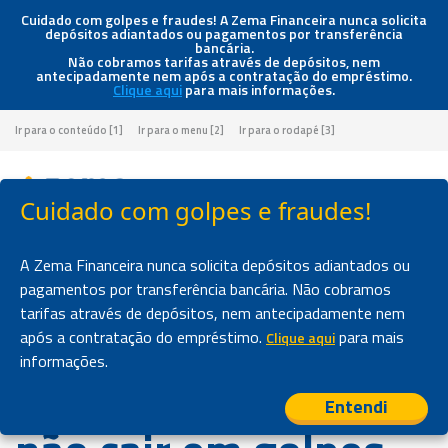
Cuidado com golpes e fraudes! A Zema Financeira nunca solicita
depósitos adiantados ou pagamentos por transferência
bancária.
Não cobramos tarifas através de depósitos, nem
antecipadamente nem após a contratação do empréstimo.
Clique aqui
para mais informações.
Ir para o conteúdo [1]
Ir para o menu [2]
Ir para o rodapé [3]
Cuidado com golpes e fraudes!
Página inicial
>
Blog
>
Dicas da Zema Financeira para você não cair em golpes digitais
A Zema Financeira nunca solicita depósitos adiantados ou
pagamentos por transferência bancária. Não cobramos
tarifas através de depósitos, nem antecipadamente nem
NOVIDADES
Dicas da Zema
após a contratação do empréstimo.
para mais
Clique aqui
informações.
Financeira para você
Entendi