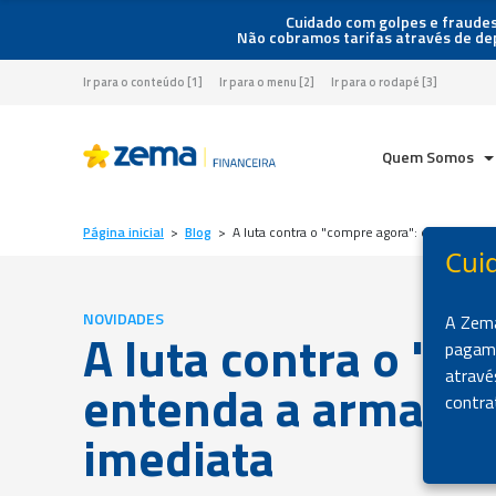
Cuidado com golpes e fraudes
Não cobramos tarifas através de d
Ir para o conteúdo [1]
Ir para o menu [2]
Ir para o rodapé [3]
Quem Somos
Página inicial
>
Blog
>
A luta contra o "compre agora": entenda a ar
Cui
NOVIDADES
A Zema
A luta contra o "c
pagame
atravé
entenda a armadilh
contra
imediata